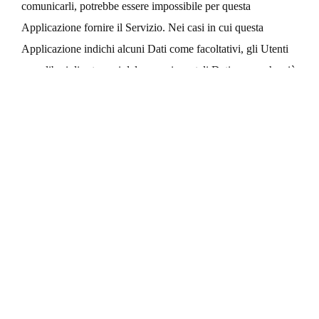
comunicarli, potrebbe essere impossibile per questa
Applicazione fornire il Servizio. Nei casi in cui questa
Applicazione indichi alcuni Dati come facoltativi, gli Utenti
sono liberi di astenersi dal comunicare tali Dati, senza che ciò
abbia alcuna conseguenza sulla disponibilità del Servizio o
sulla sua operatività.
Gli Utenti che dovessero avere dubbi su quali Dati siano
obbligatori sono incoraggiati a contattare il Titolare.
L’eventuale utilizzo di Cookie - o di altri strumenti di
tracciamento - da parte di questa Applicazione o dei titolari
dei servizi terzi utilizzati da questa Applicazione ha la finalità
di fornire il Servizio richiesto dall'Utente, oltre alle ulteriori
finalità descritte nel presente documento e nella Cookie
Policy.
L'Utente si assume la responsabilità dei Dati Personali di terzi