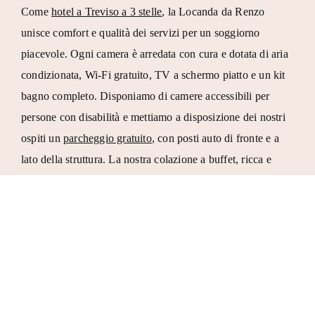
Come
hotel a Treviso a 3 stelle
, la Locanda da Renzo
unisce comfort e qualità dei servizi per un soggiorno
piacevole. Ogni camera è arredata con cura e dotata di aria
condizionata, Wi-Fi gratuito, TV a schermo piatto e un kit
bagno completo. Disponiamo di camere accessibili per
persone con disabilità e mettiamo a disposizione dei nostri
ospiti un
parcheggio gratuito
, con posti auto di fronte e a
lato della struttura. La nostra colazione a buffet, ricca e
variegata, e la possibilità di soggiornare in mezza pensione
completano l’esperienza, garantendo agli ospiti un
soggiorno comodo e rilassante.