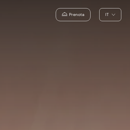
Prenota
IT